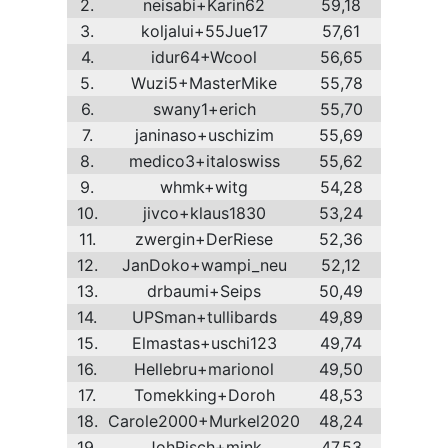
2.
neisabi+Karin62
59,18
3.
koljalui+55Jue17
57,61
4.
idur64+Wcool
56,65
5.
Wuzi5+MasterMike
55,78
6.
swany1+erich
55,70
7.
janinaso+uschizim
55,69
8.
medico3+italoswiss
55,62
9.
whmk+witg
54,28
10.
jivco+klaus1830
53,24
11.
zwergin+DerRiese
52,36
12.
JanDoko+wampi_neu
52,12
13.
drbaumi+Seips
50,49
14.
UPSman+tullibards
49,89
15.
Elmastas+uschi123
49,74
16.
Hellebru+marionol
49,50
17.
Tomekking+Doroh
48,53
18.
Carole2000+Murkel2020
48,24
19.
JohRisch+mink
47,53