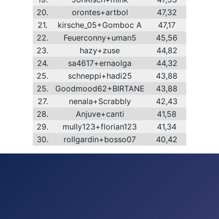
20.
orontes+artbol
47,32
21.
kirsche_05+Gomboc A
47,17
22.
Feuerconny+uman5
45,56
23.
hazy+zuse
44,82
24.
sa4617+ernaolga
44,32
25.
schneppi+hadi25
43,88
25.
Goodmood62+BIRTANE
43,88
27.
nenala+Scrabbly
42,43
28.
Anjuve+canti
41,58
29.
mully123+florian123
41,34
30.
rollgardin+bosso07
40,42