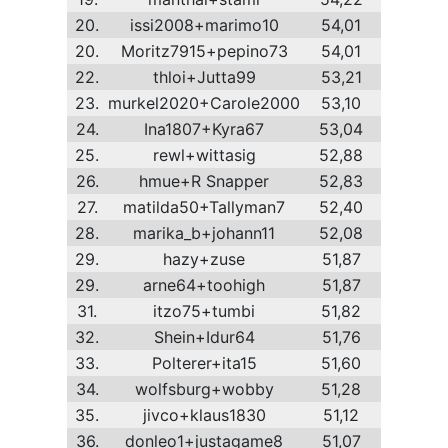
20.
issi2008+marimo10
54,01
20.
Moritz7915+pepino73
54,01
22.
thloi+Jutta99
53,21
23.
murkel2020+Carole2000
53,10
24.
Ina1807+Kyra67
53,04
25.
rewl+wittasig
52,88
26.
hmue+R Snapper
52,83
27.
matilda50+Tallyman7
52,40
28.
marika_b+johann11
52,08
29.
hazy+zuse
51,87
29.
arne64+toohigh
51,87
31.
itzo75+tumbi
51,82
32.
Shein+Idur64
51,76
33.
Polterer+ita15
51,60
34.
wolfsburg+wobby
51,28
35.
jivco+klaus1830
51,12
36.
donleo1+justagame8
51,07