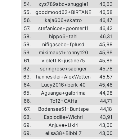
54.
xyz789abc+snuggle1
46,63
55.
goodmood62+BIRTANE
46,58
56.
kaja606+skatro
46,47
57.
stefanicos+goomer11
46,42
58.
hippo6+tahl
46,31
59.
nifigasebe+fplusd
45,99
59.
mikimaus1+ronny120
45,99
61.
violett K+justine75
45,89
62.
springrose+saenger
45,78
63.
hannesklei+AlexWetten
45,57
64.
Lucy2016+berk 40
45,46
65.
Aguanga+galbrima
44,98
66.
Tc12+OAHa
44,71
67.
Bodensee51+Buntspe
44,18
68.
Espiodile+Wichri
43,91
69.
Anjuve+Ukiri
43,00
69.
elisa38+Bibbi 7
43,00