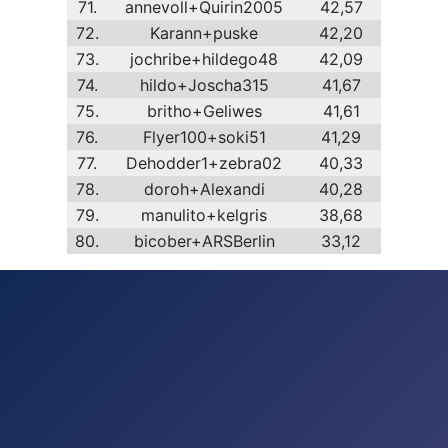
71.
annevoll+Quirin2005
42,57
72.
Karann+puske
42,20
73.
jochribe+hildego48
42,09
74.
hildo+Joscha315
41,67
75.
britho+Geliwes
41,61
76.
Flyer100+soki51
41,29
77.
Dehodder1+zebra02
40,33
78.
doroh+Alexandi
40,28
79.
manulito+kelgris
38,68
80.
bicober+ARSBerlin
33,12