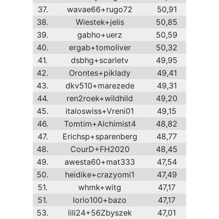
37.
wavae66+rugo72
50,91
38.
Wiestek+jelis
50,85
39.
gabho+uerz
50,59
40.
ergab+tomoliver
50,32
41.
dsbhg+scarletv
49,95
42.
Orontes+piklady
49,41
43.
dkv510+marezede
49,31
44.
ren2roek+wildhild
49,20
45.
italoswiss+Vreni01
49,15
46.
Tomtim+Alchimist4
48,82
47.
Erichsp+sparenberg
48,77
48.
CourD+FH2020
48,45
49.
awesta60+mat333
47,54
50.
heidike+crazyomi1
47,49
51.
whmk+witg
47,17
51.
lorio100+bazo
47,17
53.
lili24+56Zbyszek
47,01