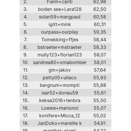
2.
Fiann+canti
62,98
3.
boden see+Lara128
62,50
4.
solan59+margpaul
60,58
5.
igitt+mink
60,31
6.
ourpass+ourplay
59,35
7.
Tomekking+ffjes
58,44
8.
bstraeter+mstraeter
58,33
9.
mully123+florian123
58,07
10.
sandrea80+omabomber
58,01
11.
gm+jakov
57,64
12.
petty05+ullaco
55,93
13.
bergnum+mompti
55,88
14.
isar52+donau59
55,61
15.
keksa2016+tenbra
55,50
16.
Loewe+marionol
55,07
17.
konifere+Micca_12
55,02
18.
JanDoko+mareille k
54,91
19.
manthal+stami
54,22