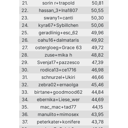
21.
sorin r+trapold
50,81
22.
hassan_3+Ina1807
50,55
23.
swany1+canti
50,30
24.
kyra67+Sybillchen
50,06
25.
geradlinig+esc_62
49,96
26.
oahu16+dalmataris
49,92
27.
ostergloeg+Grace 63
49,72
28.
zuse+mika h
48,82
29.
Svenja17+pazzesco
47,39
30.
rodica13+ce1716
46,98
31.
schnurzel+Ukiri
46,66
32.
zebra02+ernaolga
45,46
33.
birtane+goodmood62
44,84
34.
ebernika+Liese_wer
44,69
35.
mac_mac+tad77
44,15
36.
manulito+mimosex
43,95
37.
peterkater+konifere
43,78