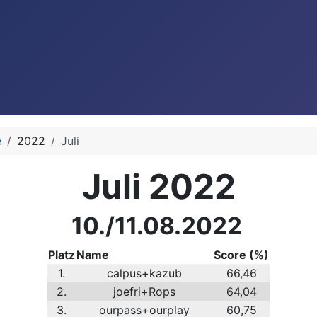
e
2022
Juli
Juli 2022
10./11.08.2022
Platz
Name
Score (%)
1.
calpus+kazub
66,46
2.
joefri+Rops
64,04
3.
ourpass+ourplay
60,75