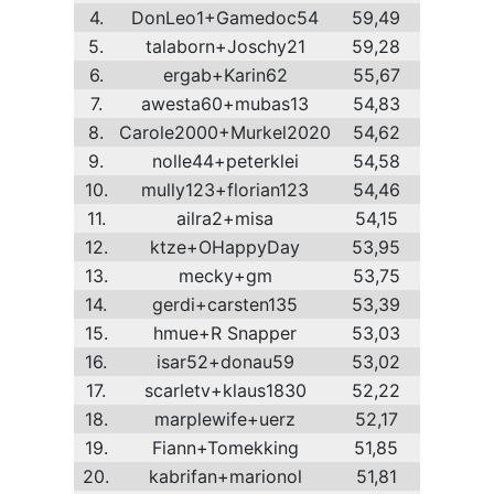
4.
DonLeo1+Gamedoc54
59,49
5.
talaborn+Joschy21
59,28
6.
ergab+Karin62
55,67
7.
awesta60+mubas13
54,83
8.
Carole2000+Murkel2020
54,62
9.
nolle44+peterklei
54,58
10.
mully123+florian123
54,46
11.
ailra2+misa
54,15
12.
ktze+OHappyDay
53,95
13.
mecky+gm
53,75
14.
gerdi+carsten135
53,39
15.
hmue+R Snapper
53,03
16.
isar52+donau59
53,02
17.
scarletv+klaus1830
52,22
18.
marplewife+uerz
52,17
19.
Fiann+Tomekking
51,85
20.
kabrifan+marionol
51,81