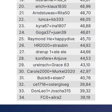
20.
erich+klaus1830
48,96
21.
Arndstuwas+Rita50
48,70
22.
lunca+kb333
48,05
23.
kyra67+ina1807
46,88
24.
Goga37+juan39
46,61
25.
Raymond He+happydive
45,70
26.
HR2020+straubin
44,92
27.
drerup 1+ele ele
44,66
28.
konifere+Anjuve
44,53
29.
ureinsch+Grace 63
43,10
30.
Carole2000+Murkel2020
42,97
31.
Buick6+eisen7
40,76
32.
ce1716+ostergloeg
39,84
33.
DonLeo1+Joscha315
39,32
34.
FC0+ailra2
39,19