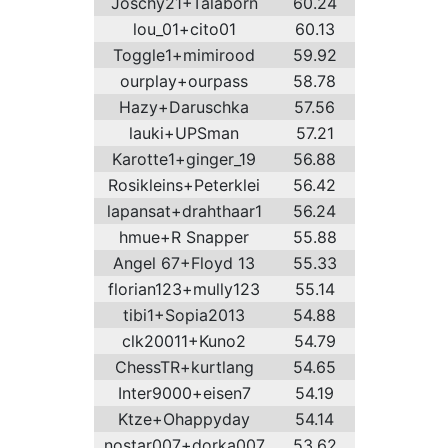
Joschy21+Talaborn
60.24
lou_01+cito01
60.13
Toggle1+mimirood
59.92
ourplay+ourpass
58.78
Hazy+Daruschka
57.56
lauki+UPSman
57.21
Karotte1+ginger_19
56.88
Rosikleins+Peterklei
56.42
lapansat+drahthaar1
56.24
hmue+R Snapper
55.88
Angel 67+Floyd 13
55.33
florian123+mully123
55.14
tibi1+Sopia2013
54.88
clk20011+Kuno2
54.79
ChessTR+kurtlang
54.65
Inter9000+eisen7
54.19
Ktze+Ohappyday
54.14
nostar007+dorka007
53.62