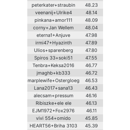
peterkater+straubin
48.23
veenanij+Ulrike4
48.14
pinkana+amor111
48.09
corny+Jan Wellem
48.04
eterna1+Anjuve
47.98
irmi47+Hyazinth
47.89
Ulios+sparenberg
47.80
Spiros 33+soki51
47.55
Tenbra+Keksa2016
46.77
jmaghb+kb333
46.72
marplewife+Ostergloeg
46.53
Lana2017+sana13
46.43
alecsam+pressum
46.16
Ribiszke+ele ele
46.13
EJM1972+Fox2976
46.11
vivi 554+omido
45.85
HEART56+Briha 3103
45.39