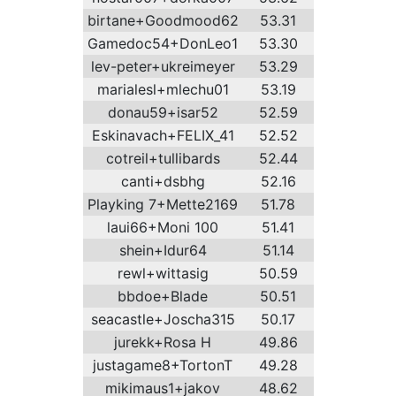
birtane+Goodmood62
53.31
Gamedoc54+DonLeo1
53.30
lev-peter+ukreimeyer
53.29
marialesl+mlechu01
53.19
donau59+isar52
52.59
Eskinavach+FELIX_41
52.52
cotreil+tullibards
52.44
canti+dsbhg
52.16
Playking 7+Mette2169
51.78
laui66+Moni 100
51.41
shein+Idur64
51.14
rewl+wittasig
50.59
bbdoe+Blade
50.51
seacastle+Joscha315
50.17
jurekk+Rosa H
49.86
justagame8+TortonT
49.28
mikimaus1+jakov
48.62