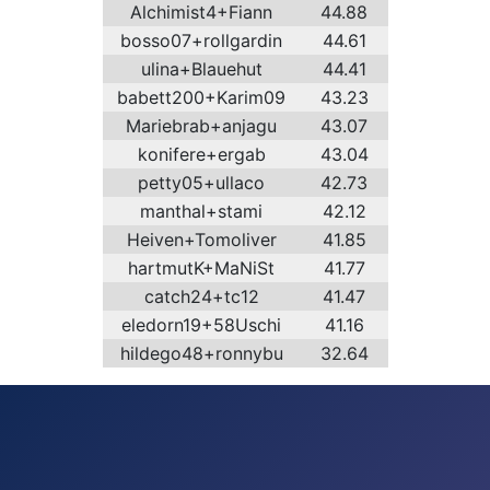
Alchimist4+Fiann
44.88
bosso07+rollgardin
44.61
ulina+Blauehut
44.41
babett200+Karim09
43.23
Mariebrab+anjagu
43.07
konifere+ergab
43.04
petty05+ullaco
42.73
manthal+stami
42.12
Heiven+Tomoliver
41.85
hartmutK+MaNiSt
41.77
catch24+tc12
41.47
eledorn19+58Uschi
41.16
hildego48+ronnybu
32.64