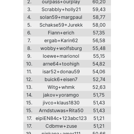
2.
ourpass+ourplay
60,20
3.
Scrabbly+holly21
59,43
4.
solan59+margpaul
58,77
5.
Schakse59+Jurekk
58,00
6.
Fiann+erich
57,35
7.
ergab+Karin62
56,58
8.
wobby+wolfsburg
55,48
9.
loewe+marionol
55,15
10.
arne64+toohigh
54,82
11.
isar52+donau59
54,06
12.
buick6+eisen7
52,74
13.
Witg+whmk
52,63
14.
jakov+yoramgo
51,75
15.
jivco+klaus1830
51,43
15.
Arndstuwas+Rita50
51,43
17.
eipiEN84c+123abc123
51,21
17.
Cdbmw+zuse
51,21
19.
pinkana+amor111
50,66