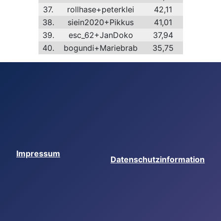
37.
rollhase+peterklei
42,11
38.
siein2020+Pikkus
41,01
39.
esc_62+JanDoko
37,94
40.
bogundi+Mariebrab
35,75
Impressum
Datenschutzinformation