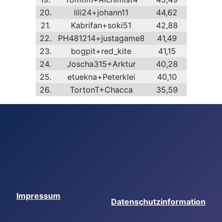
20.
lili24+johann11
44,62
21.
Kabrifan+soki51
42,88
22.
PH481214+justagame8
41,49
23.
bogpit+red_kite
41,15
24.
Joscha315+Arktur
40,28
25.
etuekna+Peterklei
40,10
26.
TortonT+Chacca
35,59
Impressum
Datenschutzinformation