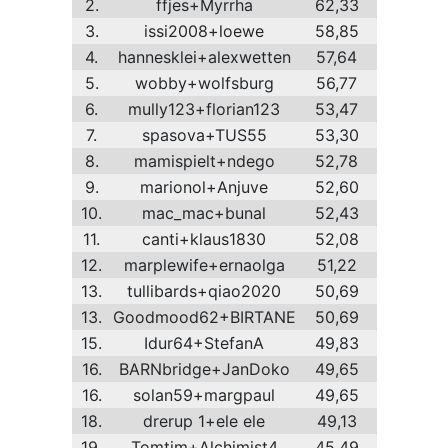
2.
ffjes+Myrrha
62,33
3.
issi2008+loewe
58,85
4.
hannesklei+alexwetten
57,64
5.
wobby+wolfsburg
56,77
6.
mully123+florian123
53,47
7.
spasova+TUS55
53,30
8.
mamispielt+ndego
52,78
9.
marionol+Anjuve
52,60
10.
mac_mac+bunal
52,43
11.
canti+klaus1830
52,08
12.
marplewife+ernaolga
51,22
13.
tullibards+qiao2020
50,69
13.
Goodmood62+BIRTANE
50,69
15.
Idur64+StefanA
49,83
16.
BARNbridge+JanDoko
49,65
16.
solan59+margpaul
49,65
18.
drerup 1+ele ele
49,13
19.
Tomtim+Alchimist4
45,49