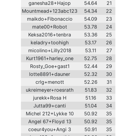
ganesha28+Hajop
54.64
21
Mountmead+123abc123
54.34
22
maikdo+Fibonaccio
54.09
23
mate00+Robot
53.78
24
Keksa2016+tenbra
53.36
25
keladry+toohigh
53.17
26
micolino+Lilly2018
53.11
27
Kurt1961+harley_one
52.75
28
Rosty_Goe+gast1
52.44
29
lotte8891+dauner
52.32
30
crlg+menott
52.26
31
ukreimeyer+roesrath
51.83
32
jurekk+Rosa H
51.16
33
Jutta99+canti
51.04
34
Michel 212+Lykke 10
50.92
35
Angel 67+Floyd 13
50.92
35
coeur4you+Angi 3
50.91
35