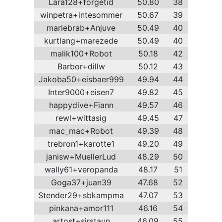
Lara128+forgetid
50.80
38
winpetra+intesommer
50.67
39
mariebrab+Anjuve
50.49
40
kurtlang+marezede
50.49
40
malik100+Robot
50.18
42
Barbor+dillw
50.12
43
Jakoba50+eisbaer999
49.94
44
Inter9000+eisen7
49.82
45
happydive+Fiann
49.57
46
rewl+wittasig
49.45
47
mac_mac+Robot
49.39
48
trebron1+karotte1
49.20
49
janisw+MuellerLud
48.29
50
wally61+veropanda
48.17
51
Goga37+juan39
47.68
52
Stender29+sbkampma
47.07
53
pinkana+amor111
46.16
54
artost+sirstaun
46.09
55