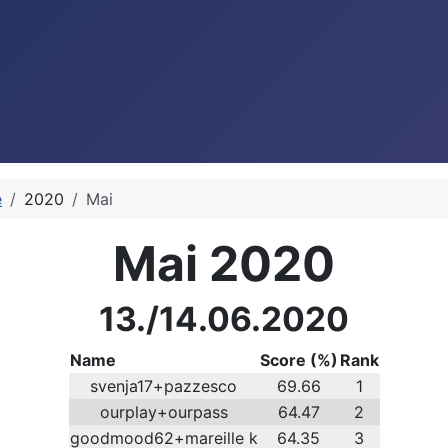
e
2020
Mai
Mai 2020
13./14.06.2020
Name
Score (%)
Rank
svenja17+pazzesco
69.66
1
ourplay+ourpass
64.47
2
goodmood62+mareille k
64.35
3