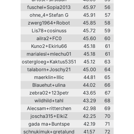
fuschel+Sopia2013
45.97
56
ohne_4+Stefan G
45.91
57
zwerg1964+Robot
45.85
58
Lis78+cosinuss
45.72
59
ailra2+FC0
45.60
60
Kuno2+Ekirlu66
45.18
61
marialesl+mlechu01
45.18
61
ostergloeg+Kaktus5351
45.12
63
talaborn+Joschy21
45.00
64
maerklin+Illic
44.81
65
Blauehut+ulina
44.02
66
zebra02+123petr
43.65
67
wildhild+tahl
43.29
68
Alecsam+ritterchen
42.98
69
joscha315+ElkiZ
42.25
70
gada ma+Buntspe
42.19
71
schnukimuk+gretalund
41.57
72