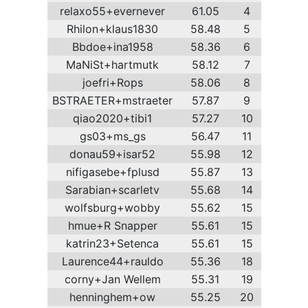
relaxo55+evernever
61.05
4
Rhilon+klaus1830
58.48
5
Bbdoe+ina1958
58.36
6
MaNiSt+hartmutk
58.12
7
joefri+Rops
58.06
8
BSTRAETER+mstraeter
57.87
9
qiao2020+tibi1
57.27
10
gs03+ms_gs
56.47
11
donau59+isar52
55.98
12
nifigasebe+fplusd
55.87
13
Sarabian+scarletv
55.68
14
wolfsburg+wobby
55.62
15
hmue+R Snapper
55.61
15
katrin23+Setenca
55.61
15
Laurence44+rauldo
55.36
18
corny+Jan Wellem
55.31
19
henninghem+ow
55.25
20