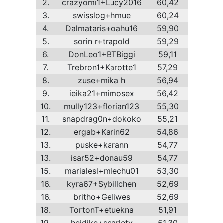
2.
crazyomi1+Lucy2016
60,42
3.
swisslog+hmue
60,24
4.
Dalmataris+oahu16
59,90
5.
sorin r+trapold
59,29
6.
DonLeo1+BTBiggi
59,11
7.
Trebron1+Karotte1
57,29
8.
zuse+mika h
56,94
9.
ieika21+mimosex
56,42
10.
mully123+florian123
55,30
11.
snapdrag0n+dokoko
55,21
12.
ergab+Karin62
54,86
13.
puske+karann
54,77
13.
isar52+donau59
54,77
15.
marialesl+mlechu01
53,30
16.
kyra67+Sybillchen
52,69
16.
britho+Geliwes
52,69
18.
TortonT+etuekna
51,91
19.
heidike+scarletv
51,30