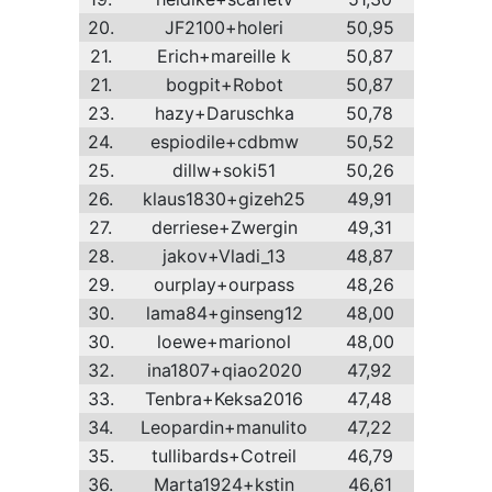
20.
JF2100+holeri
50,95
21.
Erich+mareille k
50,87
21.
bogpit+Robot
50,87
23.
hazy+Daruschka
50,78
24.
espiodile+cdbmw
50,52
25.
dillw+soki51
50,26
26.
klaus1830+gizeh25
49,91
27.
derriese+Zwergin
49,31
28.
jakov+Vladi_13
48,87
29.
ourplay+ourpass
48,26
30.
lama84+ginseng12
48,00
30.
loewe+marionol
48,00
32.
ina1807+qiao2020
47,92
33.
Tenbra+Keksa2016
47,48
34.
Leopardin+manulito
47,22
35.
tullibards+Cotreil
46,79
36.
Marta1924+kstin
46,61