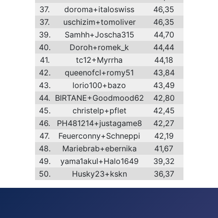
37.
doroma+italoswiss
46,35
37.
uschizim+tomoliver
46,35
39.
Samhh+Joscha315
44,70
40.
Doroh+romek_k
44,44
41.
tc12+Myrrha
44,18
42.
queenofcl+romy51
43,84
43.
lorio100+bazo
43,49
44.
BIRTANE+Goodmood62
42,80
45.
christelp+pflet
42,45
46.
PH481214+justagame8
42,27
47.
Feuerconny+Schneppi
42,19
48.
Mariebrab+ebernika
41,67
49.
yama1akul+Halo1649
39,32
50.
Husky23+kskn
36,37