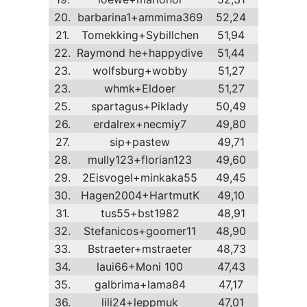
20.
barbarina1+ammima369
52,24
21.
Tomekking+Sybillchen
51,94
22.
Raymond he+happydive
51,44
23.
wolfsburg+wobby
51,27
23.
whmk+Eldoer
51,27
25.
spartagus+Piklady
50,49
26.
erdalrex+necmiy7
49,80
27.
sip+pastew
49,71
28.
mully123+florian123
49,60
29.
2Eisvogel+minkaka55
49,45
30.
Hagen2004+HartmutK
49,10
31.
tus55+bst1982
48,91
32.
Stefanicos+goomer11
48,90
33.
Bstraeter+mstraeter
48,73
34.
laui66+Moni 100
47,43
35.
galbrima+lama84
47,17
36.
lili24+leppmuk
47,01