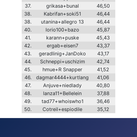
37.
grikasa+bunal
46,50
38.
Kabrifan+soki51
46,44
38.
utanina+allegro 13
46,44
40.
lorio100+bazo
45,87
41.
karann+puske
45,43
42.
ergab+eisen7
43,37
43.
geradlinig+JanDoko
43,17
44.
Schneppi+uschizim
42,74
45.
hmue+R Snapper
41,52
46.
dagmar4444+kurtlang
41,06
47.
Anjuve+niedlady
40,80
48.
lanza11+Bellelein
37,88
49.
tad77+whoiswho1
36,46
50.
Cotreil+espiodile
35,12