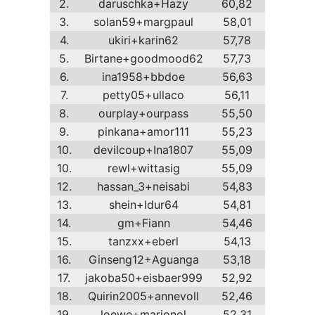
2.
daruschka+Hazy
60,82
3.
solan59+margpaul
58,01
4.
ukiri+karin62
57,78
5.
Birtane+goodmood62
57,73
6.
ina1958+bbdoe
56,63
7.
petty05+ullaco
56,11
8.
ourplay+ourpass
55,50
9.
pinkana+amor111
55,23
10.
devilcoup+Ina1807
55,09
10.
rewl+wittasig
55,09
12.
hassan_3+neisabi
54,83
13.
shein+Idur64
54,81
14.
gm+Fiann
54,46
15.
tanzxx+eberl
54,13
16.
Ginseng12+Aguanga
53,18
17.
jakoba50+eisbaer999
52,92
18.
Quirin2005+annevoll
52,46
19.
loewe+marionol
52,31