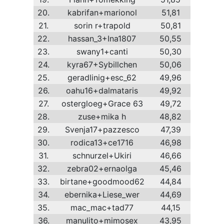
20.
kabrifan+marionol
51,81
21.
sorin r+trapold
50,81
22.
hassan_3+Ina1807
50,55
23.
swany1+canti
50,30
24.
kyra67+Sybillchen
50,06
25.
geradlinig+esc_62
49,96
26.
oahu16+dalmataris
49,92
27.
ostergloeg+Grace 63
49,72
28.
zuse+mika h
48,82
29.
Svenja17+pazzesco
47,39
30.
rodica13+ce1716
46,98
31.
schnurzel+Ukiri
46,66
32.
zebra02+ernaolga
45,46
33.
birtane+goodmood62
44,84
34.
ebernika+Liese_wer
44,69
35.
mac_mac+tad77
44,15
36.
manulito+mimosex
43,95