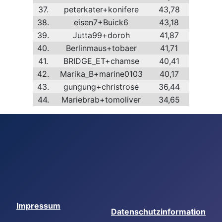
37.
peterkater+konifere
43,78
38.
eisen7+Buick6
43,18
39.
Jutta99+doroh
41,87
40.
Berlinmaus+tobaer
41,71
41.
BRIDGE_ET+chamse
40,41
42.
Marika_B+marine0103
40,17
43.
gungung+christrose
36,44
44.
Mariebrab+tomoliver
34,65
Impressum
Datenschutzinformation