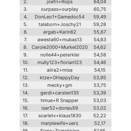
2.
joefri+Rops
64,04
3.
ourpass+ourplay
60,75
4.
DonLeo1+Gamedoc54
59,49
5.
talaborn+Joschy21
59,28
6.
ergab+Karin62
55,67
7.
awesta60+mubas13
54,83
8.
Carole2000+Murkel2020
54,62
9.
nolle44+peterklei
54,58
10.
mully123+florian123
54,46
11.
ailra2+misa
54,15
12.
ktze+OHappyDay
53,95
13.
mecky+gm
53,75
14.
gerdi+carsten135
53,39
15.
hmue+R Snapper
53,03
16.
isar52+donau59
53,02
17.
scarletv+klaus1830
52,22
18.
marplewife+uerz
52,17
19.
Fiann+Tomekking
51,85